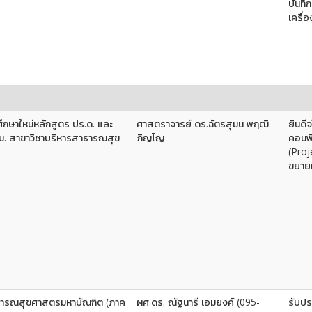
บันท
เครื่
ึกษาใหม่หลักสูตร ปร.ด. และ
ศาสตราจารย์ ดร.ฉัตรสุมน พฤฒิ
ยินดี
.ม. สาขาวิชาบริหารสาธารณสุข
ภิญโญ
คอมพ
(Proj
ขยายเ
ธารณสุขศาสตรมหาบัณฑิต (ภาค
ผศ.ดร. ณัฐนารี เอมยงค์ (095-
รับปร