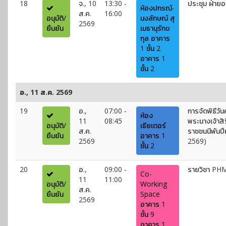
18
จ., 10
13:30 -
ประชุม ฝ่าย
ห้องปกรณ์-
ส.ค.
16:00
อนุมัติ/
นงลักษณ์ สุ
2569
ยืนยัน
เมธานุรักข
กุล อาคาร
1 ชั้น 2
อาคาร 1
ชั้น 2
อ., 11 ส.ค. 2569
19
อ.,
07:00 -
การจัดพิธีว
ห้อง
11
08:45
พระนางเจ้าสิ
อนุมัติ/
เธียเตอร์
ส.ค.
ราชชนนีพันปี
ยืนยัน
อาคาร 1
2569
2569)
ชั้น 2
20
อ.,
09:00 -
รายวิชา PH
Co-
11
11:00
อนุมัติ/
Working
ส.ค.
ยืนยัน
Space
2569
อาคาร 1
ชั้น 9
อาคาร 1