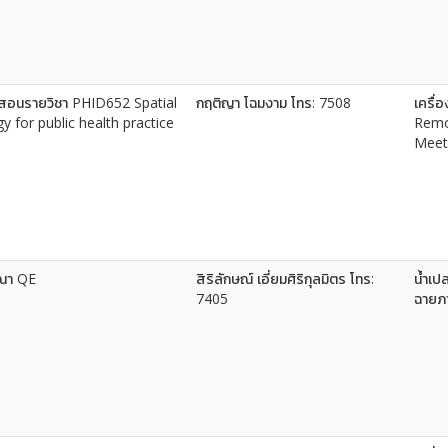
สอนรายวิชา PHID652 Spatial
กฤติญา โฉมงาม โทร: 7508
เครื
y for public health practice
Remo
Meet
รณา QE
สิริลักษณ์ เอี่ยมศิริกุลมิตร โทร:
น้ำเป
7405
ฉายภา