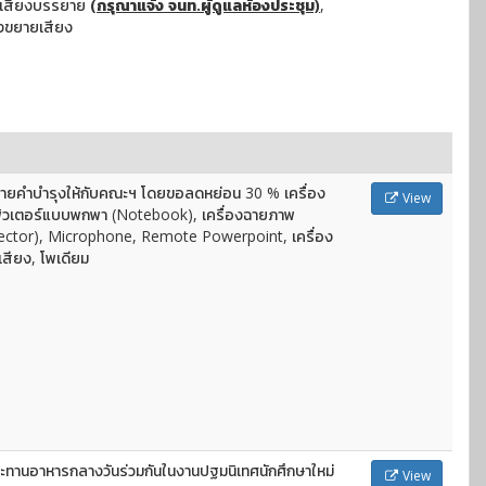
ึกเสียงบรรยาย
(กรุณาแจ้ง จนท.ผู้ดูแลห้องประชุม)
,
องขยายเสียง
จ่ายคำบำรุงให้กับคณะฯ โดยขอลดหย่อน 30 % เครื่อง
View
ิวเตอร์แบบพกพา (Notebook), เครื่องฉายภาพ
ector), Microphone, Remote Powerpoint, เครื่อง
สียง, โพเดียม
ะทานอาหารกลางวันร่วมกันในงานปฐมนิเทศนักศึกษาใหม่
View