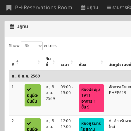
PH-Reservations Room
ปฏิทิน
รายการห้
ปฏิทิน
Show
entries
วัน
#
ที่
เวลา
ห้อง
วัตถุประสงค
ส., 8 ส.ค. 2569
1
ส., 8
09:00 -
จัดการเรีย
ห้องประชุม
ส.ค.
15:00
PHEP619
อนุมัติ/
1911
2569
ยืนยัน
อาคาร 1
ชั้น 9
2
ส., 8
12:00 -
AI สำหรับง
ห้องสุรินทร์
ส.ค.
17:00
ใหม่
อนุมัติ/
โอสถานุ