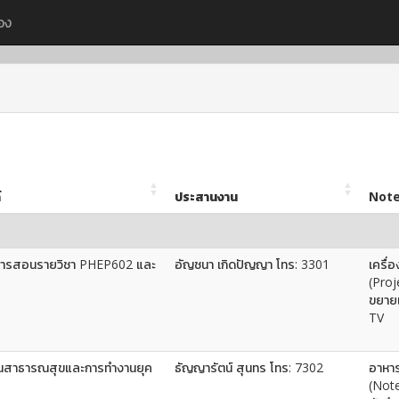
อง
์
ประสานงาน
Not
นการสอนรายวิชา PHEP602 และ
อัญชนา เกิดปัญญา โทร: 3301
เครื่
(Proj
ขยาย
TV
านสาธารณสุขและการทำงานยุค
ธัญญารัตน์ สุนทร โทร: 7302
อาหาร
(Note