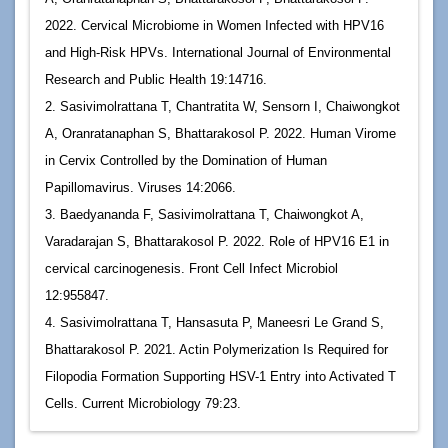
2022. Cervical Microbiome in Women Infected with HPV16
and High-Risk HPVs. International Journal of Environmental
Research and Public Health 19:14716.
2. Sasivimolrattana T, Chantratita W, Sensorn I, Chaiwongkot
A, Oranratanaphan S, Bhattarakosol P. 2022. Human Virome
in Cervix Controlled by the Domination of Human
Papillomavirus. Viruses 14:2066.
3. Baedyananda F, Sasivimolrattana T, Chaiwongkot A,
Varadarajan S, Bhattarakosol P. 2022. Role of HPV16 E1 in
cervical carcinogenesis. Front Cell Infect Microbiol
12:955847.
4. Sasivimolrattana T, Hansasuta P, Maneesri Le Grand S,
Bhattarakosol P. 2021. Actin Polymerization Is Required for
Filopodia Formation Supporting HSV-1 Entry into Activated T
Cells. Current Microbiology 79:23.