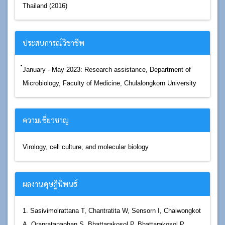
Thailand (2016)
ประสบการณ์วิชาชีพ
๋January - May 2023: Research assistance, Department of
Microbiology, Faculty of Medicine, Chulalongkorn University
ความเชี่ยวชาญ
Virology, cell culture, and molecular biology
ผลงานดุษฎีนิพนธ์
1. Sasivimolrattana T, Chantratita W, Sensorn I, Chaiwongkot
A, Oranratanaphan S, Bhattarakosol P, Bhattarakosol P.